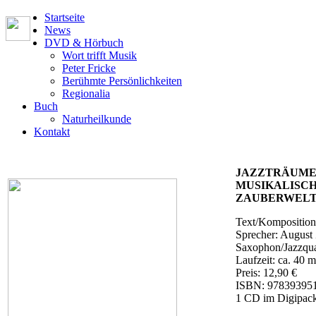
Startseite
News
DVD & Hörbuch
Wort trifft Musik
Peter Fricke
Berühmte Persönlichkeiten
Regionalia
Buch
Naturheilkunde
Kontakt
JAZZTRÄUME 
MUSIKALISCH
ZAUBERWELT
Text/Komposition
Sprecher: August 
Saxophon/Jazzquar
Laufzeit: ca. 40 m
Preis: 12,90 €
ISBN: 97839395
1 CD im Digipack